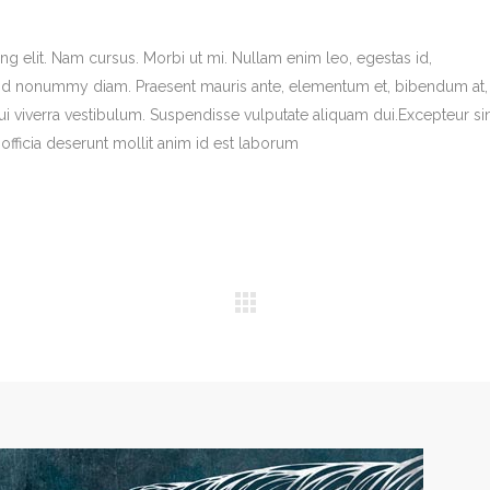
g elit. Nam cursus. Morbi ut mi. Nullam enim leo, egestas id,
end nonummy diam. Praesent mauris ante, elementum et, bibendum at,
dui viverra vestibulum. Suspendisse vulputate aliquam dui.Excepteur si
officia deserunt mollit anim id est laborum